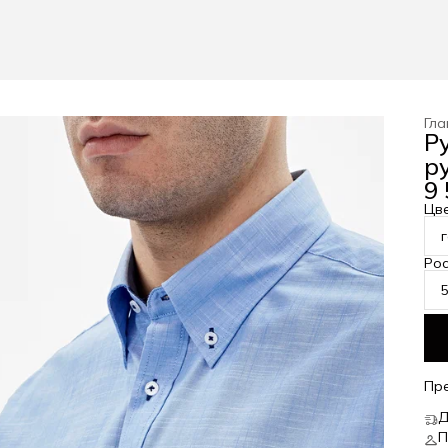
Гла
Р
р
9 
Цв
Рос
Пр
Д
П