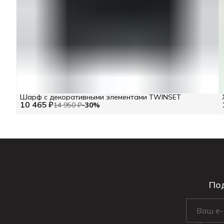
Шарф с декоративными элементами TWINSET
10 465 ₽
14 950 ₽
−
30
%
Под