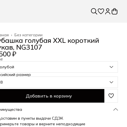
вная
›
Без категории
убашка голубая XXL короткий
укав, NG3107
500 ₽
ет
голубой
сийский размер
58
Добавить в корзину
еимущества
оставим в пункты выдачи СДЭК
римерьте товары и верните неподходящие