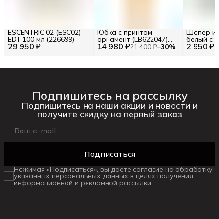
ESCENTRIC 02 (ESC02)
Юбка с принтом
Шопер из
EDT 100 мл (226699)
орнамент (LB622047)
белый с л
29 950 ₽
14 980 ₽
Размер S (INT) Цв.
2 950 ₽
BA23-06
21 400 ₽
−
30
%
Желтый (277120)
Подпишитесь на рассылку
Подпишитесь на наши акции и новости и
получите скидку на первый заказ
Подписаться
Нажимая «Подписаться», вы даете согласие на обработку
указанных персональных данных в целях получения
информационной и рекламной рассылки