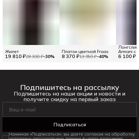
Лонгслив
Жилет
Платок цветной Fraas
Armani с
19 810 ₽
8 370 ₽
6 100 ₽
логотипо
28 300 ₽
−
30
%
13 950 ₽
−
40
%
Подпишитесь на рассылку
Подпишитесь на наши акции и новости и
получите скидку на первый заказ
Подписаться
Нажимая «Подписаться», вы даете согласие на обработку
указанных персональных данных в целях получения