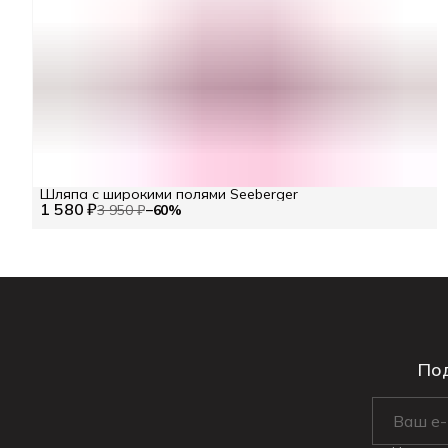
Шляпа с широкими полями Seeberger
1 580 ₽
3 950 ₽
−
60
%
Под