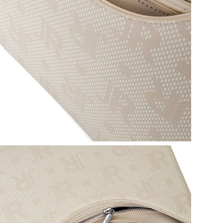
Эта
жиз
акс
вне
цен