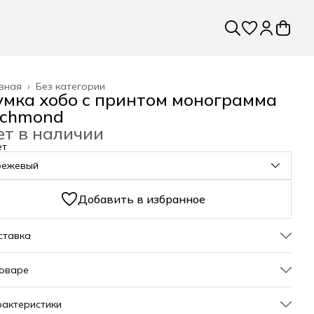
вная
›
Без категории
умка хобо с принтом монограмма
ichmond
ет в наличии
ет
бежевый
Добавить в избранное
ставка
товаре
льная женская сумка-хобо станет элегантным аксессуаром
актеристики
его гардероба. Элегантный дизайн модели