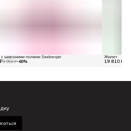
с широкими полями Seeberger
Жилет
 ₽
19 810 ₽
3 950 ₽
−
60
%
28 
идку
саться