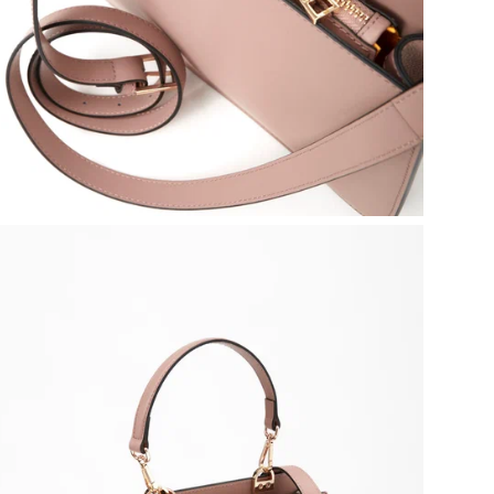
От
Осн
Ви
По
Бр
Эта
гар
вст