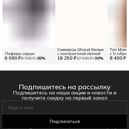
Сникерсы Ghoud белые
Топ Moki
Лоферы серые
с контрастной пяткой
с V-обра
6 090 ₽
19 250 ₽
8 400 ₽
8 700 ₽
−
30
%
27 500 ₽
−
30
%
1
Подпишитесь на рассылку
Подпишитесь на наши акции и новости и
получите скидку на первый заказ
Подписаться