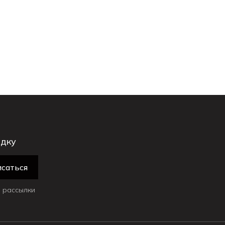
идку
саться
 рассылки