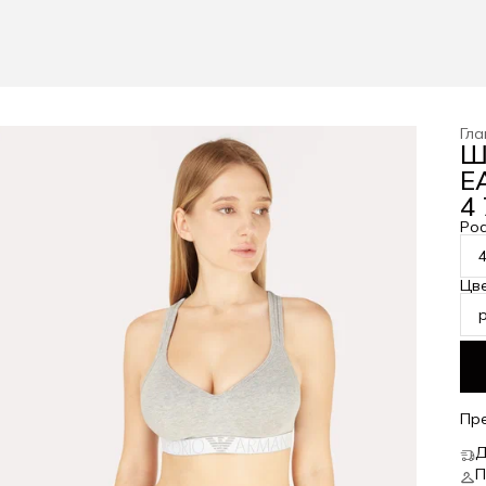
Гла
Ш
EA
4 
Рос
Цв
Пр
Д
П