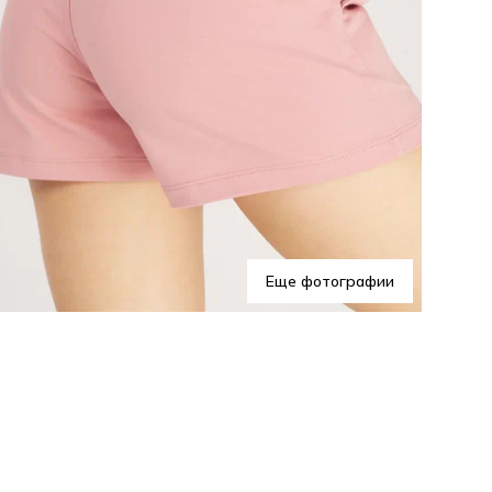
Еще фотографии
Эти
еже
отд
обр