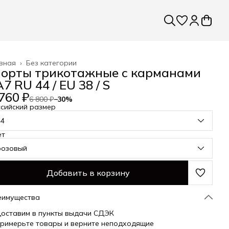
вная
›
Без категории
орты трикотажные с карманами
7 RU 44 / EU 38 / S
760 ₽
6 800 ₽
−
30
%
сийский размер
44
ет
розовый
Добавить в корзину
еимущества
оставим в пункты выдачи СДЭК
римерьте товары и верните неподходящие