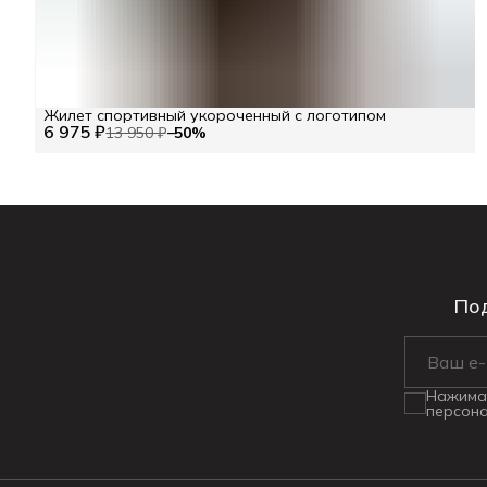
Жилет спортивный укороченный с логотипом
6 975 ₽
13 950 ₽
−
50
%
Под
Нажимая
персона