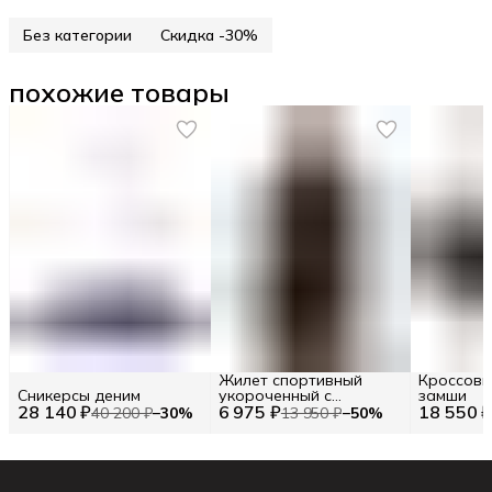
Без категории
Скидка -30%
похожие товары
Жилет спортивный
Кроссовк
Сникерсы деним
укороченный с
замши
28 140 ₽
6 975 ₽
логотипом
18 550 
40 200 ₽
−
30
%
13 950 ₽
−
50
%