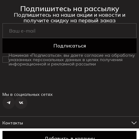
Подпишитесь на рассылку
Подпишитесь на наши акции и новости и
получите скидку на первый заказ
Подписаться
Нажимая «Подписаться», вы даете согласие на обработку
указанных персональных данных в целях получения
информационной и рекламной рассылки
Мы в социальных сетях
Контакты
Адрес магазина №1
г. Ялта ул.Маршака, 6
Добавить в корзину
© daniella
Оплата
Доставка
Правила возврата
Реквизиты
Оферт
Телефон менеджера