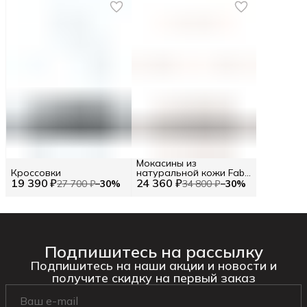
Мокасины из
Кроссовки
натуральной кожи Fabi
19 390 ₽
24 360 ₽
RU 42.5 / EU 43 / 43
27 700 ₽
−
30
%
34 800 ₽
−
30
%
Подпишитесь на рассылку
Подпишитесь на наши акции и новости и
получите скидку на первый заказ