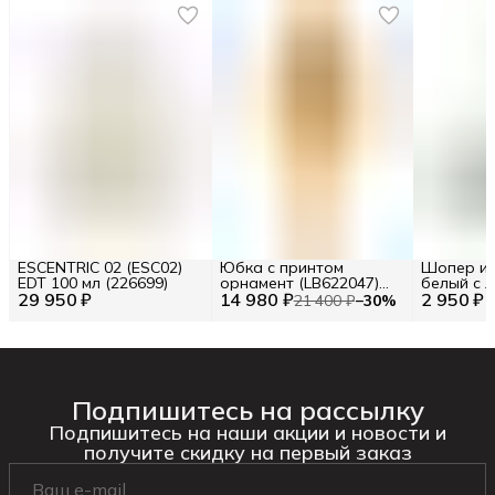
ESCENTRIC 02 (ESC02)
Юбка с принтом
Шопер из
EDT 100 мл (226699)
орнамент (LB622047)
белый с л
29 950 ₽
14 980 ₽
Размер S (INT) Цв.
2 950 ₽
BA23-06
21 400 ₽
−
30
%
Желтый (277120)
Подпишитесь на рассылку
Подпишитесь на наши акции и новости и
получите скидку на первый заказ