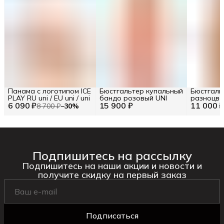
Панама с логотипом ICE
Бюстгальтер купальный
Бюстгаль
PLAY RU uni / EU uni / uni
бандо розовый UNI
разноцве
6 090 ₽
15 900 ₽
11 000 
принтом 
8 700 ₽
−
30
%
31401-23
Подпишитесь на рассылку
Подпишитесь на наши акции и новости и
получите скидку на первый заказ
Подписаться