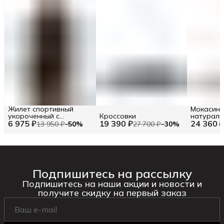
Жилет спортивный
Мокасины
укороченный с
Кроссовки
натураль
6 975 ₽
логотипом
19 390 ₽
24 360 
RU 42.5 / 
13 950 ₽
−
50
%
27 700 ₽
−
30
%
Подпишитесь на рассылку
Подпишитесь на наши акции и новости и
получите скидку на первый заказ