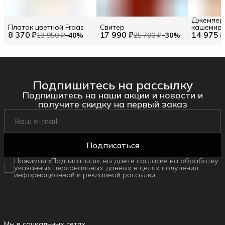
Джемпер 
Платок цветной Fraas
Свитер
кашемира 
8 370 ₽
17 990 ₽
14 975 
uni / Uni
13 950 ₽
−
40
%
25 700 ₽
−
30
%
Подпишитесь на рассылку
Подпишитесь на наши акции и новости и
получите скидку на первый заказ
Подписаться
Нажимая «Подписаться», вы даете согласие на обработку
указанных персональных данных в целях получения
информационной и рекламной рассылки
Мы в социальных сетях