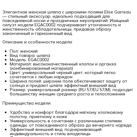
Элегантная женская шляпа с широкими полями Elise Garreau
— стильный аксессуар, идеально подходящий для
повседневной носки и праздничных мероприятий. Изящный
силуэт модели EGAC0002 подчеркивает утонченность и
женственность обладательницы, придавая образу
законченный и гармоничный вид.
Описание и особенности модели:
Пол: женский
Вид товара: шляпа
Модель: EGAC0002
Материал: высококачественный хлопок и органза
(комбинированный материал)
Цвет: универсальный черный цвет, который легко
сочетается с любым нарядом
Ширина полей: широкие поля обеспечивают защиту от
солнца и придают шляпе эффектный внешний вид
Размер: универсальный размер (RU 57/EU 57/M), подходит
большинству женщин среднего роста и телосложения
Преимущества модели:
Удобство и комфорт благодаря мягкому хлопковому
полотну, приятному к коже
Универсальность в сочетании с различными стилями
одежды: от повседневного образа до вечернего наряда
Эффектный внешний вид, подчеркивающий
индивидуальность и стиль владелицы