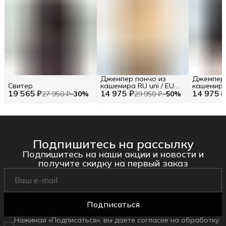
Джемпер пончо из
Джемпер 
Свитер
кашемира RU uni / EU
кашемира 
19 565 ₽
14 975 ₽
uni / Uni
14 975 
uni / Uni
27 950 ₽
−
30
%
29 950 ₽
−
50
%
Подпишитесь на рассылку
Подпишитесь на наши акции и новости и
получите скидку на первый заказ
Подписаться
Нажимая «Подписаться», вы даете согласие на обработку