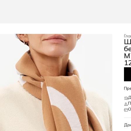
Гла
Ш
б
М
12
Пр
Д
П
О
До