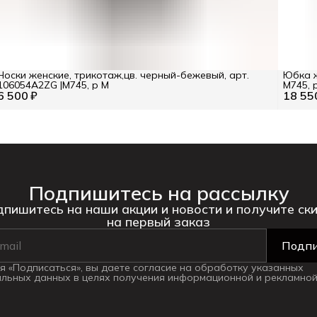
Носки женские, трикотаж,цв. черный-бежевый, арт.
Юбка ж
106054A2ZG |М745, р M
М745, 
6 500 ₽
18 55
Подпишитесь на рассылку
пишитесь на наши акции и новости и получите ск
на первый заказ
Подпи
 «Подписаться», вы даете согласие на обработку указанных
льных данных в целях получения информационной и рекламной