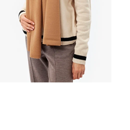
Шар
ком
нар
Со
и э