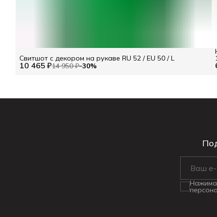
Свитшот с декором на рукаве RU 52 / EU 50 / L
10 465 ₽
14 950 ₽
−
30
%
Под
Нажимая
персона