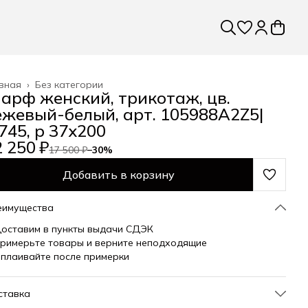
вная
›
Без категории
арф женский, трикотаж, цв.
ежевый-белый, арт. 105988A2Z5|
745, р 37х200
 250 ₽
17 500 ₽
−
30
%
Добавить в корзину
еимущества
оставим в пункты выдачи СДЭК
римерьте товары и верните неподходящие
плаивайте после примерки
ставка