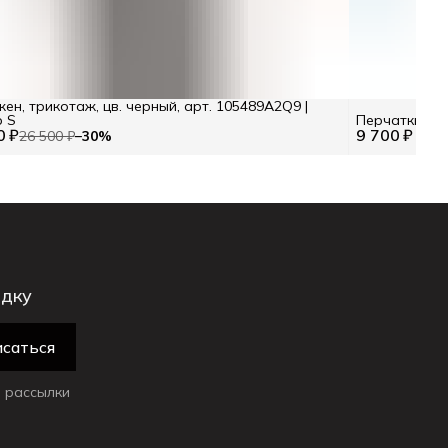
ен, трикотаж, цв. черный, арт. 105489A2Q9 |
р S
Перчатки из 
0 ₽
9 700 ₽
26 500 ₽
−
30
%
идку
саться
 рассылки