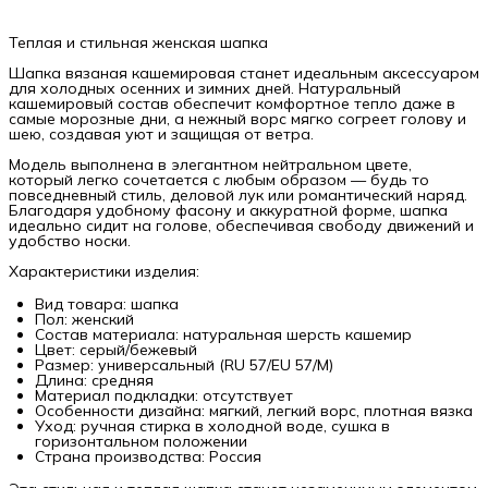
Теплая и стильная женская шапка
Шапка вязаная кашемировая станет идеальным аксессуаром
для холодных осенних и зимних дней. Натуральный
кашемировый состав обеспечит комфортное тепло даже в
самые морозные дни, а нежный ворс мягко согреет голову и
шею, создавая уют и защищая от ветра.
Модель выполнена в элегантном нейтральном цвете,
который легко сочетается с любым образом — будь то
повседневный стиль, деловой лук или романтический наряд.
Благодаря удобному фасону и аккуратной форме, шапка
идеально сидит на голове, обеспечивая свободу движений и
удобство носки.
Характеристики изделия:
Вид товара: шапка
Пол: женский
Состав материала: натуральная шерсть кашемир
Цвет: серый/бежевый
Размер: универсальный (RU 57/EU 57/M)
Длина: средняя
Материал подкладки: отсутствует
Особенности дизайна: мягкий, легкий ворс, плотная вязка
Уход: ручная стирка в холодной воде, сушка в
горизонтальном положении
Страна производства: Россия