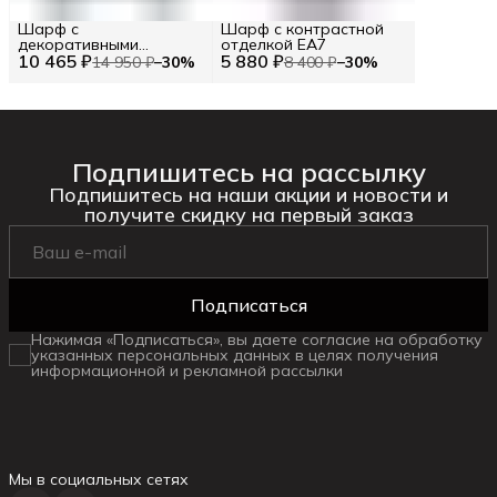
Шарф с
Шарф с контрастной
декоративными
отделкой EA7
10 465 ₽
элементами TWINSET
5 880 ₽
14 950 ₽
−
30
%
8 400 ₽
−
30
%
Подпишитесь на рассылку
Подпишитесь на наши акции и новости и
получите скидку на первый заказ
Подписаться
Нажимая «Подписаться», вы даете согласие на обработку
указанных персональных данных в целях получения
информационной и рекламной рассылки
Мы в социальных сетях