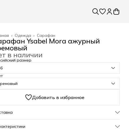
вная
›
Одежда
›
Сарафан
арафан Ysabel Mora ажурный
ремовый
ет в наличии
сийский размер
46
ет
кремовый
Добавить в избранное
ставка
актеристики