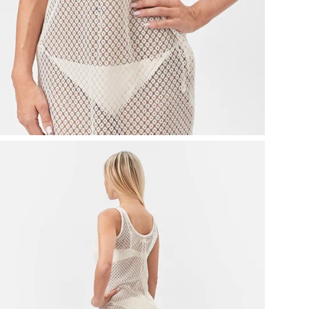
Ар
Ос
Об
кар
Рос
Ра
По
Сти
Се
Тип
ТН
Вес
Ко
Цв
От
Ви
Бр