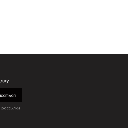
идку
саться
 рассылки