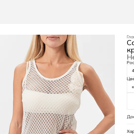
Гла
С
к
Н
Рос
Цв
До
Хар