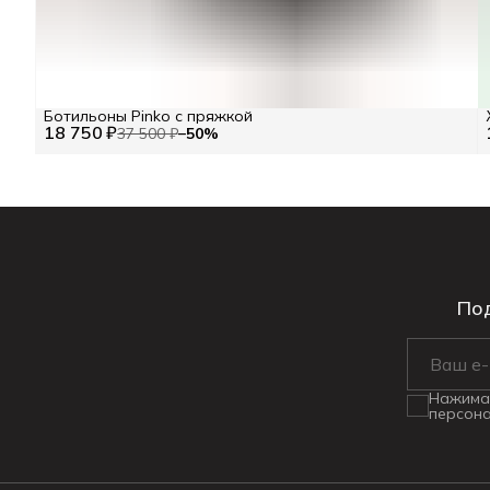
Ботильоны Pinko с пряжкой
18 750 ₽
37 500 ₽
−
50
%
Под
Нажимая
персона