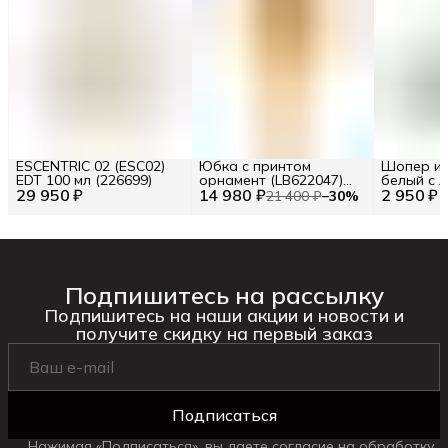
ESCENTRIC 02 (ESC02)
Юбка с принтом
Шопер из
EDT 100 мл (226699)
орнамент (LB622047)
белый с л
29 950 ₽
14 980 ₽
Размер S (INT) Цв.
2 950 ₽
BA23-06
21 400 ₽
−
30
%
Желтый (277120)
Подпишитесь на рассылку
Подпишитесь на наши акции и новости и
получите скидку на первый заказ
Подписаться
Нажимая «Подписаться», вы даете согласие на обработку