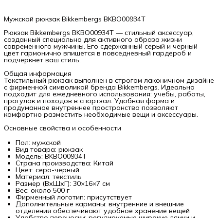
Мужской рюкзак Bikkembergs BKBO00934T
Рюкзак Bikkembergs BKBO00934T — стильный аксессуар,
созданный специально для активного образа жизни
современного мужчины. Его сдержанный серый и черный
цвет гармонично впишется в повседневный гардероб и
подчеркнет ваш стиль.
Общая информация
Текстильный рюкзак выполнен в строгом лаконичном дизайне
с фирменной символикой бренда Bikkembergs. Идеально
подходит для ежедневного использования: учебы, работы,
прогулок и походов в спортзал. Удобная форма и
продуманное внутреннее пространство позволяют
комфортно разместить необходимые вещи и аксессуары.
Основные свойства и особенности
Пол: мужской
Вид товара: рюкзак
Модель: BKBO00934T
Страна производства: Китай
Цвет: серо-черный
Материал: текстиль
Размер (ВхШхГ): 30×16×7 см
Вес: около 500 г
Фирменный логотип: присутствует
Дополнительные карманы: внутренние и внешние
отделения обеспечивают удобное хранение вещей
Удобство переноски: регулируемые широкие лямки и