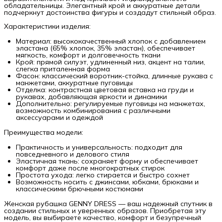
обладательницы. Элегантный крой и аккуратные детали
подчеркнут достоинства фигуры и создадут стильный образ.
Характеристики изделия:
Материал: высококачественный хлопок с добавлением
эластана (65% хлопок, 35% эластан), обеспечивает
мягкость, комфорт и долговечность ткани
Крой: прямой силуэт, удлиненный низ, акцент на талии,
слегка приталенная форма
Фасон: классический воротник-стойка, длинные рукава с
манжетами, аккуратные пуговицы
Отделка: контрастная цветовая вставка на груди и
рукавах, добавляющая яркости и динамики
Дополнительно: регулируемые пуговицы на манжетах,
возможность комбинирования с различными
аксессуарами и одеждой
Преимущества модели:
Практичность и универсальность: подходит для
повседневного и делового стиля
Эластичная ткань: сохраняет форму и обеспечивает
комфорт даже после многократных стирок
Простота ухода: легко стирается и быстро сохнет
Возможность носить с джинсами, юбками, брюками и
классическими брючными костюмами
Женская рубашка GENNY DRESS — ваш надежный спутник в
создании стильных и уверенных образов. Приобретая эту
модель, вы выбираете качество, комфорт и безупречный