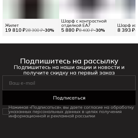
Шарф с контрастной
Жилет
отделкой EA7
Шарф из
19 810 ₽
5 880 ₽
8 393 ₽
28 300 ₽
−
30
%
8 400 ₽
−
30
%
1
Подпишитесь на рассылку
Подпишитесь на наши акции и новости и
получите скидку на первый заказ
Подписаться
Нажимая «Подписаться», вы даете согласие на обработку
указанных персональных данных в целях получения
информационной и рекламной рассылки