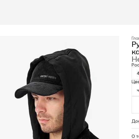
Гла
Р
к
Н
Рос
Цв
До
О 