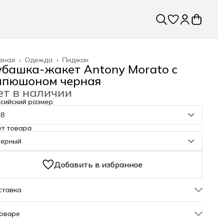
вная
›
Одежда
›
Пиджак
убашка-жакет Antony Morato с
апюшоном черная
ет в наличии
сийский размер
48
ет товара
черный
Добавить в избранное
ставка
товаре