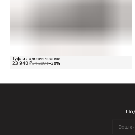
Туфли лодочки черные
23 940 ₽
34 200 ₽
−
30
%
Под