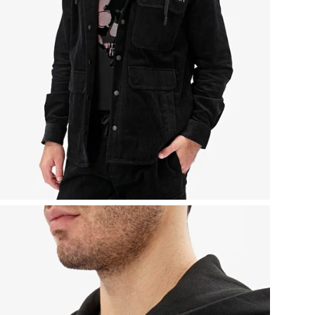
От
Ви
Бр