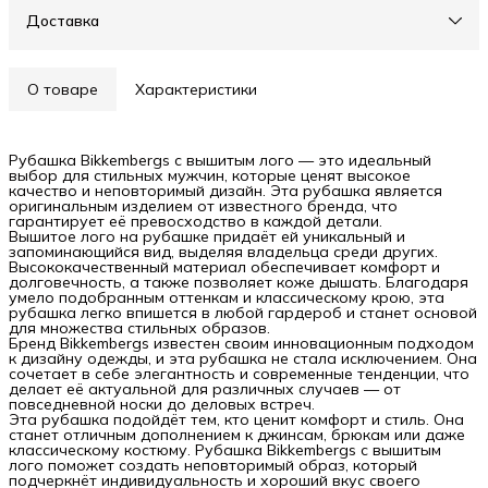
Доставка
О товаре
Характеристики
Рубашка Bikkembergs с вышитым лого — это идеальный
выбор для стильных мужчин, которые ценят высокое
качество и неповторимый дизайн. Эта рубашка является
оригинальным изделием от известного бренда, что
гарантирует её превосходство в каждой детали.
Вышитое лого на рубашке придаёт ей уникальный и
запоминающийся вид, выделяя владельца среди других.
Высококачественный материал обеспечивает комфорт и
долговечность, а также позволяет коже дышать. Благодаря
умело подобранным оттенкам и классическому крою, эта
рубашка легко впишется в любой гардероб и станет основой
для множества стильных образов.
Бренд Bikkembergs известен своим инновационным подходом
к дизайну одежды, и эта рубашка не стала исключением. Она
сочетает в себе элегантность и современные тенденции, что
делает её актуальной для различных случаев — от
повседневной носки до деловых встреч.
Эта рубашка подойдёт тем, кто ценит комфорт и стиль. Она
станет отличным дополнением к джинсам, брюкам или даже
классическому костюму. Рубашка Bikkembergs с вышитым
лого поможет создать неповторимый образ, который
подчеркнёт индивидуальность и хороший вкус своего