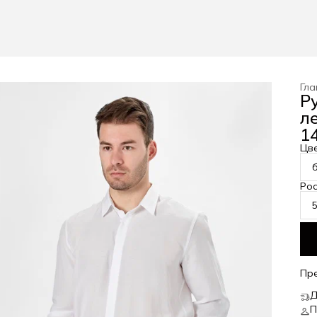
Гла
Р
л
14
Цв
Рос
Пр
Д
П