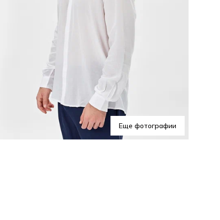
Хар
Эта
гар
шор
пик
Еще фотографии