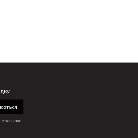
идку
саться
 рассылки