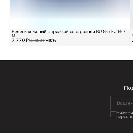
Ремень кожаный с пряжкой со стразами RU 85 / EU 85 /
M
7 770 ₽
12 950 ₽
−
40
%
Под
Нажимая
персона