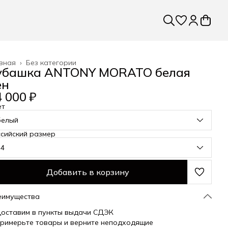
вная
›
Без категории
убашка ANTONY MORATO белая
ен
 000 ₽
ет
белый
сийский размер
54
Добавить в корзину
еимущества
оставим в пункты выдачи СДЭК
римерьте товары и верните неподходящие