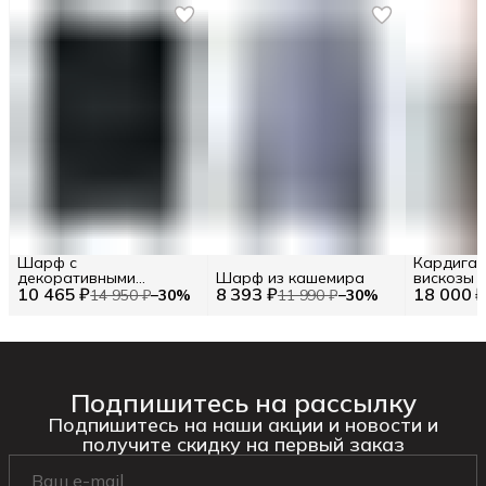
Шарф с
Кардиган
декоративными
Шарф из кашемира
вискозы
10 465 ₽
элементами TWINSET
8 393 ₽
18 000 
14 950 ₽
−
30
%
11 990 ₽
−
30
%
Подпишитесь на рассылку
Подпишитесь на наши акции и новости и
получите скидку на первый заказ