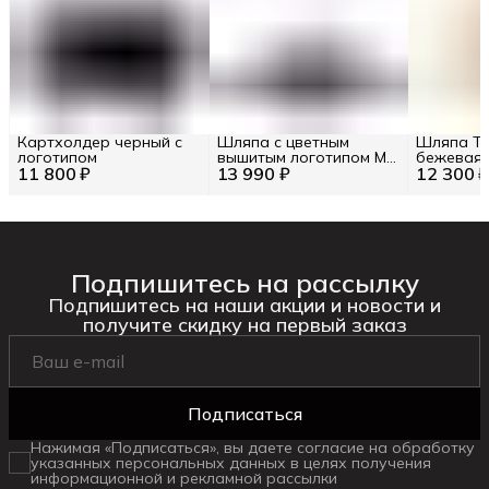
Картхолдер черный с
Шляпа с цветным
Шляпа Tw
логотипом
вышитым логотипом M
бежевая
11 800 ₽
13 990 ₽
INT / Цв. Чёрный
12 300 
Подпишитесь на рассылку
Подпишитесь на наши акции и новости и
получите скидку на первый заказ
Подписаться
Нажимая «Подписаться», вы даете согласие на обработку
указанных персональных данных в целях получения
информационной и рекламной рассылки