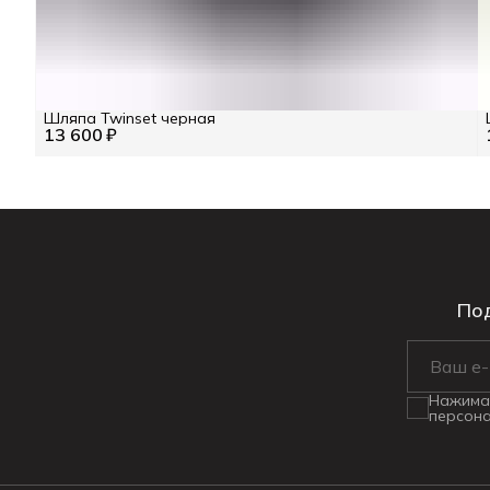
Шляпа Twinset черная
13 600 ₽
Под
Нажимая
персона