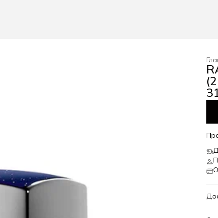
Гла
R
(
31
Пр
Д
П
О
До