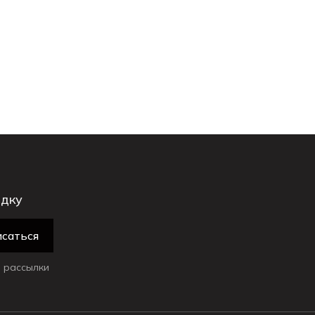
идку
саться
 рассылки