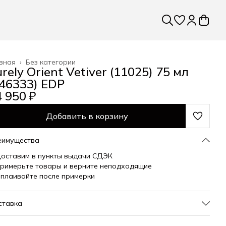
вная
›
Без категории
rely Orient Vetiver (11025) 75 мл
246333) EDP
 950 ₽
Добавить в корзину
еимущества
оставим в пункты выдачи СДЭК
римерьте товары и верните неподходящие
плаивайте после примерки
ставка