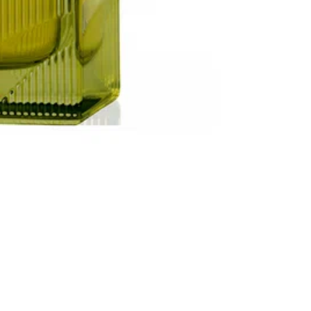
Это
пре
в с