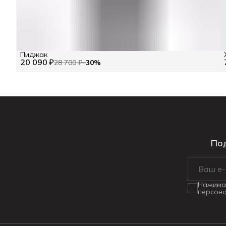
Пиджак
20 090 ₽
28 700 ₽
−
30
%
Под
Нажимая
персона