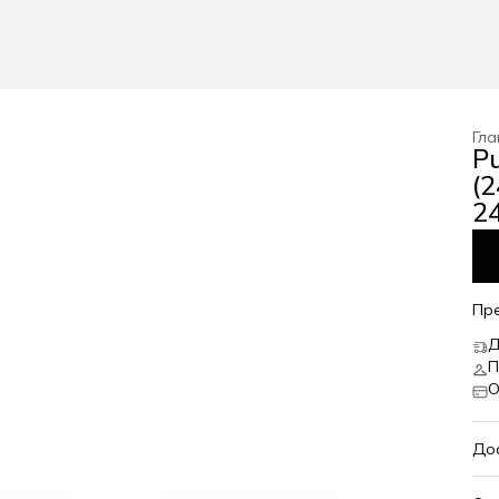
Гла
Pu
(
24
Пр
Д
П
О
До