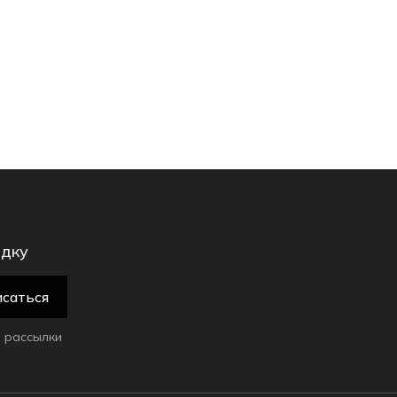
идку
саться
 рассылки