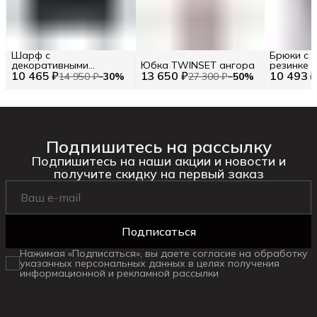
Шарф с
Брюки с 
декоративными
Юбка TWINSET ангора
резинке 4
10 465 ₽
элементами TWINSET
13 650 ₽
10 493 
Чёрный
14 950 ₽
−
30
%
27 300 ₽
−
50
%
Подпишитесь на рассылку
Подпишитесь на наши акции и новости и
получите скидку на первый заказ
Подписаться
Нажимая «Подписаться», вы даете согласие на обработку
указанных персональных данных в целях получения
информационной и рекламной рассылки