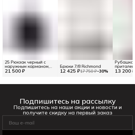
25 Рюкзак черный с
Рубашка 
наружным карманом,
Брюки 7/8 Richmond
притален
21 500 ₽
RWP25158ZA
12 425 ₽
13 200 
17 750 ₽
−
30
%
Подпишитесь на рассылку
Подпишитесь на наши акции и новости и
получите скидку на первый заказ