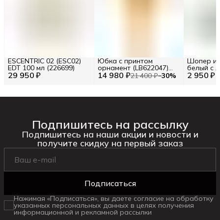
ESCENTRIC 02 (ESC02)
Юбка с принтом
Шопер из
EDT 100 мл (226699)
орнамент (LB622047)
белый с л
29 950 ₽
14 980 ₽
Размер S (INT) Цв.
2 950 ₽
BA23-06
21 400 ₽
−
30
%
Желтый (277120)
Подпишитесь на рассылку
Подпишитесь на наши акции и новости и
получите скидку на первый заказ
Подписаться
Нажимая «Подписаться», вы даете согласие на обработку
указанных персональных данных в целях получения
информационной и рекламной рассылки