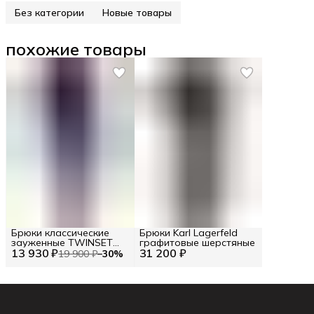
Без категории
Новые товары
похожие товары
Брюки классические
Брюки Karl Lagerfeld
зауженные TWINSET
графитовые шерстяные
13 930 ₽
RU 50 / EU 44 / XL
31 200 ₽
19 900 ₽
−
30
%