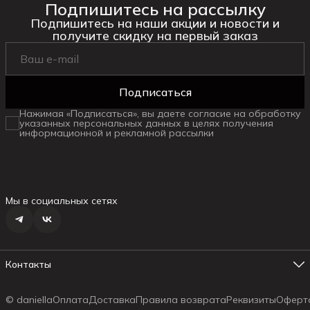
Подпишитесь на рассылку
Подпишитесь на наши акции и новости и
получите скидку на первый заказ
Подписаться
Нажимая «Подписаться», вы даете согласие на обработку
указанных персональных данных в целях получения
информационной и рекламной рассылки
Мы в социальных сетях
Контакты
Адрес магазина №1
г. Ялта ул.Маршака, 6
© daniella
Оплата
Доставка
Правила возврата
Реквизиты
Оферт
Телефон менеджера
8 (978) 178-19-18