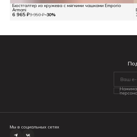
Бюстгалтер из кружева c мягкими чашками Emporio
Armani
6 965 ₽
9 950 ₽
−
30
%
Под
Нажимая
персона
Мы в социальных сетях