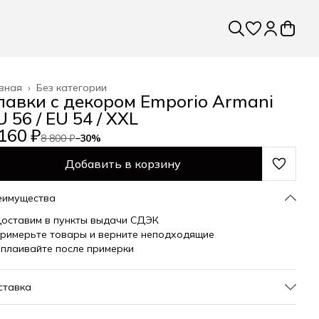
вная
›
Без категории
лавки с декором Emporio Armani
 56 / EU 54 / XXL
160 ₽
8 800 ₽
−
30
%
Добавить в корзину
еимущества
оставим в пункты выдачи СДЭК
римерьте товары и верните неподходящие
плаивайте после примерки
ставка