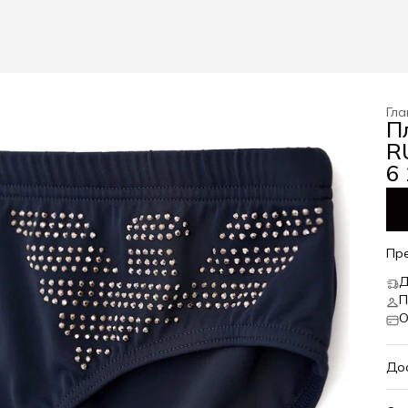
Гла
П
RU
6 
Пр
Д
П
О
До