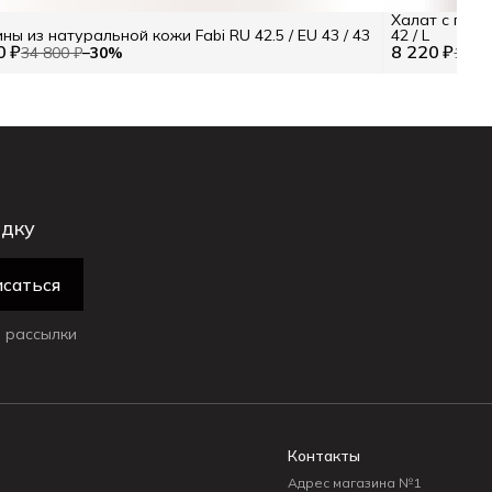
Халат с прин
ны из натуральной кожи Fabi RU 42.5 / EU 43 / 43
42 / L
0 ₽
8 220 ₽
34 800 ₽
−
30
%
13 70
идку
саться
 рассылки
Контакты
Адрес магазина №1