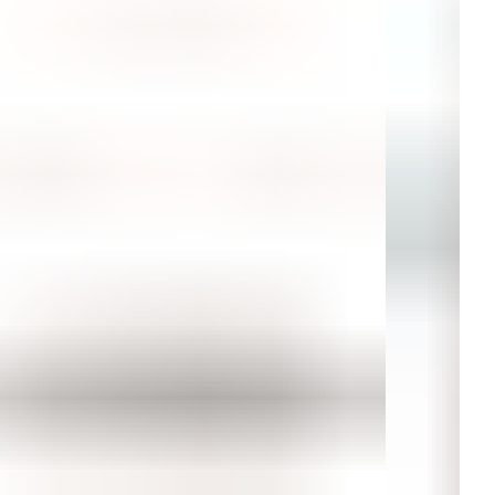
Цвет: черный
Страна производства: Италия
Материал: полиэстер (100%)
Размер: XXL (RU 56/EU 54)
Тип ткани: гладкая ткань с легким блеском
Ширина пояса: стандартная
Глубина посадки: средняя
Количество декоративных элементов: один акцентный
элемент
Длина изделия: стандартная
Наличие лейблов: фирменный лейбл Emporio Armani
Возможность стилизации: подходит для повседневного и
спортивного стиля
Дополнительные функции: антибактериальная обработка
ткани
 плавки станут идеальным выбором для тех, кто ценит
ество, стиль и комфорт. Они подчеркнут вашу
ивидуальность и придадут уверенности в любой ситуации.