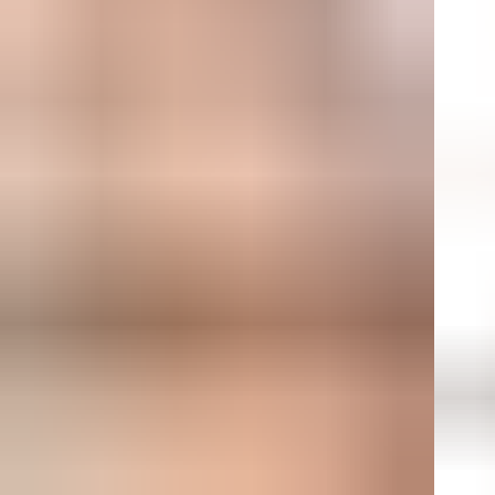
Эти
кач
инд