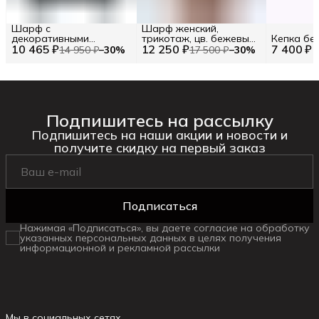
Шарф с
Шарф женский,
декоративными
трикотаж, цв. бежевый-
Кепка бе
10 465 ₽
элементами TWINSET
12 250 ₽
белый, арт.
7 400 ₽
14 950 ₽
−
30
%
17 500 ₽
−
30
%
105988A2Z5|М745, р
37х200
Подпишитесь на рассылку
Подпишитесь на наши акции и новости и
получите скидку на первый заказ
Подписаться
Нажимая «Подписаться», вы даете согласие на обработку
указанных персональных данных в целях получения
информационной и рекламной рассылки
Мы в социальных сетях