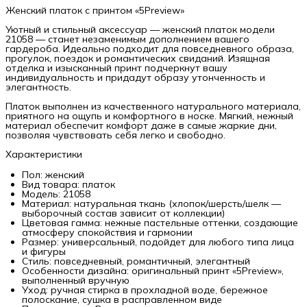
Женский платок с принтом «5Preview»
Уютный и стильный аксессуар — женский платок модели
21058 — станет незаменимым дополнением вашего
гардероба. Идеально подходит для повседневного образа,
прогулок, поездок и романтических свиданий. Изящная
отделка и изысканный принт подчеркнут вашу
индивидуальность и придадут образу утонченность и
элегантность.
Платок выполнен из качественного натурального материала,
приятного на ощупь и комфортного в носке. Мягкий, нежный
материал обеспечит комфорт даже в самые жаркие дни,
позволяя чувствовать себя легко и свободно.
Характеристики
Пол: женский
Вид товара: платок
Модель: 21058
Материал: натуральная ткань (хлопок/шерсть/шелк —
выборочный состав зависит от коллекции)
Цветовая гамма: нежные пастельные оттенки, создающие
атмосферу спокойствия и гармонии
Размер: универсальный, подойдет для любого типа лица
и фигуры
Стиль: повседневный, романтичный, элегантный
Особенности дизайна: оригинальный принт «5Preview»,
выполненный вручную
Уход: ручная стирка в прохладной воде, бережное
полоскание, сушка в расправленном виде