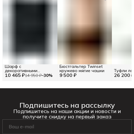
Шарф с
Бюстгальтер Twinset
декоративными
кружево мягие чашки
Туфли ло
10 465 ₽
элементами TWINSET
9 500 ₽
26 200 
14 950 ₽
−
30
%
Подпишитесь на рассылку
Подпишитесь на наши акции и новости и
получите скидку на первый заказ