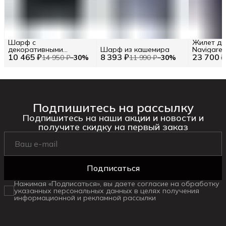
Шарф с
Жилет дв
декоративными
Шарф из кашемира
Navigare
10 465 ₽
элементами TWINSET
8 393 ₽
23 700 
14 950 ₽
−
30
%
11 990 ₽
−
30
%
Подпишитесь на рассылку
Подпишитесь на наши акции и новости и
получите скидку на первый заказ
Подписаться
Нажимая «Подписаться», вы даете согласие на обработку
указанных персональных данных в целях получения
информационной и рекламной рассылки