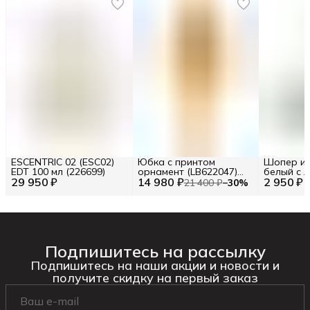
ESCENTRIC 02 (ESC02)
Юбка с принтом
Шопер из
EDT 100 мл (226699)
орнамент (LB622047)
белый с л
29 950 ₽
14 980 ₽
Размер S (INT) Цв.
2 950 ₽
BA23-06
21 400 ₽
−
30
%
Желтый (277120)
Подпишитесь на рассылку
Подпишитесь на наши акции и новости и
получите скидку на первый заказ