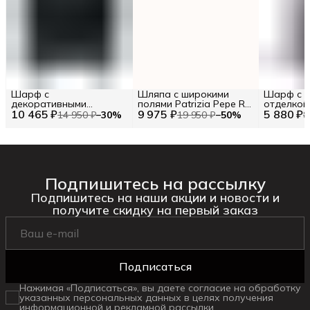
Шарф с
Шляпа с широкими
Шарф с к
декоративными
полями Patrizia Pepe RU
отделкой
10 465 ₽
элементами TWINSET
9 975 ₽
uni / EU uni / uni
5 880 ₽
14 950 ₽
−
30
%
19 950 ₽
−
50
%
8
Подпишитесь на рассылку
Подпишитесь на наши акции и новости и
получите скидку на первый заказ
Подписаться
Нажимая «Подписаться», вы даете согласие на обработку
указанных персональных данных в целях получения
информационной и рекламной рассылки