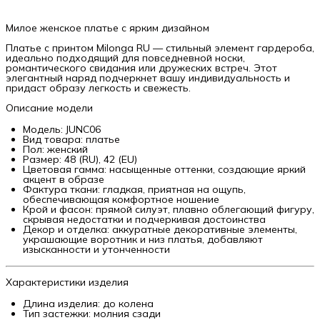
Милое женское платье с ярким дизайном
Платье с принтом Milonga RU — стильный элемент гардероба,
идеально подходящий для повседневной носки,
романтического свидания или дружеских встреч. Этот
элегантный наряд подчеркнет вашу индивидуальность и
придаст образу легкость и свежесть.
Описание модели
Модель: JUNC06
Вид товара: платье
Пол: женский
Размер: 48 (RU), 42 (EU)
Цветовая гамма: насыщенные оттенки, создающие яркий
акцент в образе
Фактура ткани: гладкая, приятная на ощупь,
обеспечивающая комфортное ношение
Крой и фасон: прямой силуэт, плавно облегающий фигуру,
скрывая недостатки и подчеркивая достоинства
Декор и отделка: аккуратные декоративные элементы,
украшающие воротник и низ платья, добавляют
изысканности и утонченности
Характеристики изделия
Длина изделия: до колена
Тип застежки: молния сзади