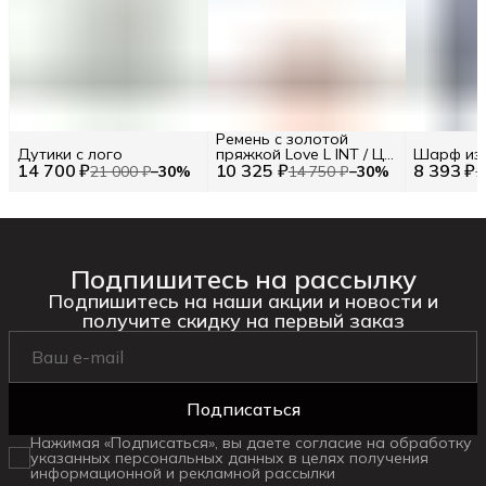
Ремень с золотой
Дутики с лого
пряжкой Love L INT / Цв.
Шарф из
14 700 ₽
10 325 ₽
Красный
8 393 ₽
21 000 ₽
−
30
%
14 750 ₽
−
30
%
1
Подпишитесь на рассылку
Подпишитесь на наши акции и новости и
получите скидку на первый заказ
Подписаться
Нажимая «Подписаться», вы даете согласие на обработку
указанных персональных данных в целях получения
информационной и рекламной рассылки