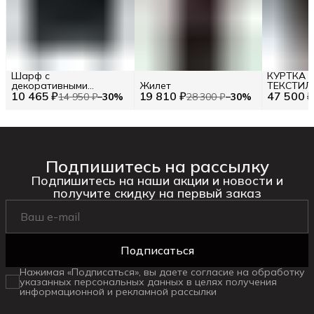
Шарф с
КУРТКА 
декоративными
Жилет
ТЕКСТИЛ
10 465 ₽
элементами TWINSET
19 810 ₽
47 500 
ЧЕРНЫЙ, 
14 950 ₽
−
30
%
28 300 ₽
−
30
%
J2P 0 J021
РАЗМЕР 4
Подпишитесь на рассылку
Подпишитесь на наши акции и новости и
получите скидку на первый заказ
Подписаться
Нажимая «Подписаться», вы даете согласие на обработку
указанных персональных данных в целях получения
информационной и рекламной рассылки