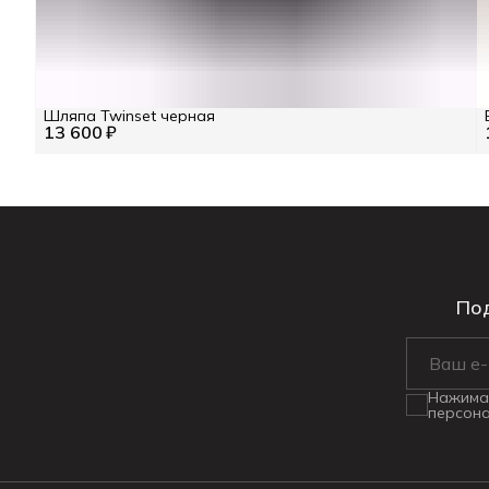
Шляпа Twinset черная
13 600 ₽
Под
Нажимая
персона