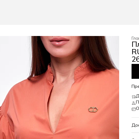
Гла
П
RU
26
Пр
Д
П
О
До