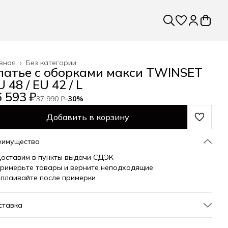
вная
›
Без категории
латье с оборками макси TWINSET
 48 / EU 42 / L
 593 ₽
37 990 ₽
−
30
%
Добавить в корзину
еимущества
оставим в пункты выдачи СДЭК
римерьте товары и верните неподходящие
плаивайте после примерки
ставка