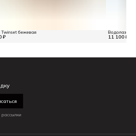
Twinset бежевая
Водолазка T
0 ₽
11 100 ₽
идку
саться
 рассылки