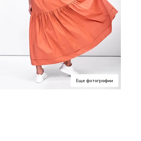
Это
гар
обр
Еще фотографии