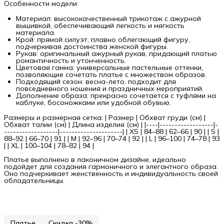
Особенности модели:
Материал: высококачественный трикотаж с ажурной
вышивкой, обеспечивающий легкость и мягкость
материала.
Крой: прямой силуэт, плавно облегающий фигуру,
подчеркивая достоинства женской фигуры.
Рукав: оригинальный ажурный рукав, придающий платью
романтичность и утонченность.
Цветовая гамма: универсальные пастельные оттенки,
позволяющие сочетать платье с множеством образов.
Подходящий сезон: весна-лето, подходит для
повседневного ношения и праздничных мероприятий.
Дополнение образа: прекрасно сочетается с туфлями на
каблуке, босоножками или удобной обувью.
Размеры и размерная сетка: | Размер | Обхват груди (см) |
Обхват талии (см) | Длина изделия (см) | |
----|------------------|-
------------------|---------------------| | XS | 84–88 | 62–66 | 90 | | S |
88–92 | 66–70 | 91 | | M | 92–96 | 70–74 | 92 | | L | 96–100 | 74–78 | 93
| | XL | 100–104 | 78–82 | 94 |
Платье выполнено в лаконичном дизайне, идеально
подойдет для создания гармоничного и элегантного образа.
Оно подчеркивает женственность и индивидуальность своей
обладательницы.
Платье
Скидка -30%