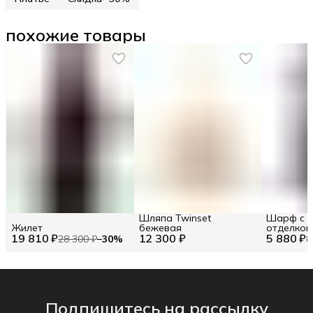
похожие товары
Шляпа Twinset
Шарф с к
Жилет
бежевая
отделкой
19 810 ₽
12 300 ₽
5 880 ₽
28 300 ₽
−
30
%
8
Подпишитесь на рассылку