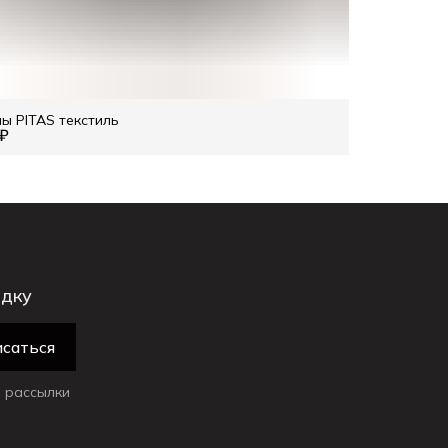
ы PITAS текстиль
 ₽
идку
саться
 рассылки