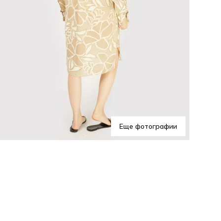
Пр
Пла
ваш
Еще фотографии
соз