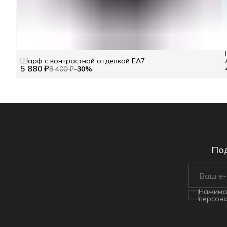
Шарф с контрастной отделкой EA7
5 880 ₽
8 400 ₽
−
30
%
Под
Нажимая
персона