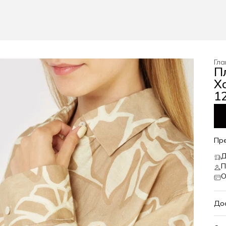
Гла
П
Xa
12
Пр
Д
П
О
До