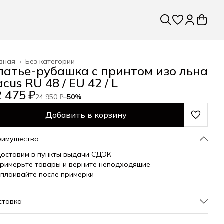
вная
›
Без категории
латье-рубашка с принтом изо льна
cus RU 48 / EU 42 / L
 475 ₽
24 950 ₽
−
50
%
Добавить в корзину
еимущества
оставим в пункты выдачи СДЭК
римерьте товары и верните неподходящие
плаивайте после примерки
ставка