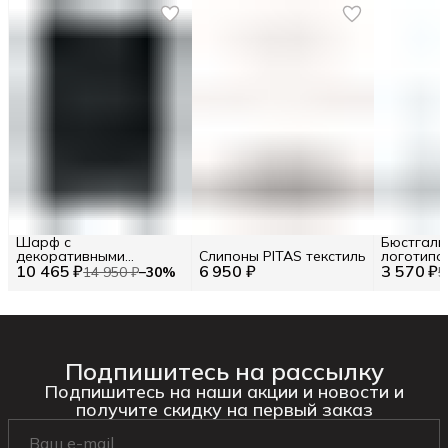
Шарф с
Бюстгаль
декоративными
Слипоны PITAS текстиль
логотипо
10 465 ₽
элементами TWINSET
6 950 ₽
3 570 ₽
14 950 ₽
−
30
%
5
Подпишитесь на рассылку
Подпишитесь на наши акции и новости и
получите скидку на первый заказ