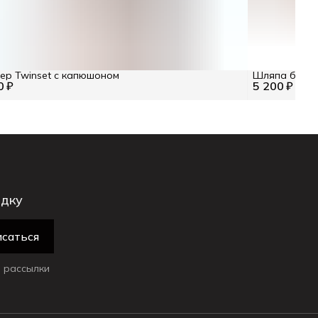
р Twinset с капюшоном
Шляпа бежев
0 ₽
5 200 ₽
идку
саться
 рассылки