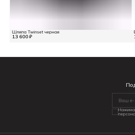
Шляпа Twinset черная
13 600 ₽
Под
Нажимая
персона