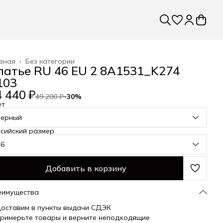
вная
›
Без категории
латье RU 46 EU 2 8A1531_K274
103
 440 ₽
49 200 ₽
−
30
%
ет
черный
сийский размер
46
Добавить в корзину
еимущества
оставим в пункты выдачи СДЭК
римерьте товары и верните неподходящие