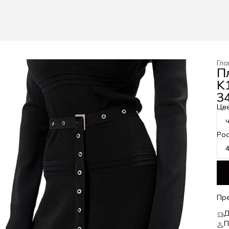
Гла
П
K
34
Цв
Рос
Пр
Д
П