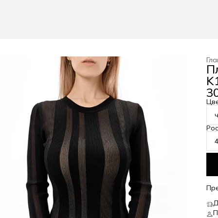
Гла
П
K
30
Цв
Рос
Пр
Д
П