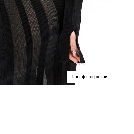
Пла
хоч
и к
эле
Еще фотографии