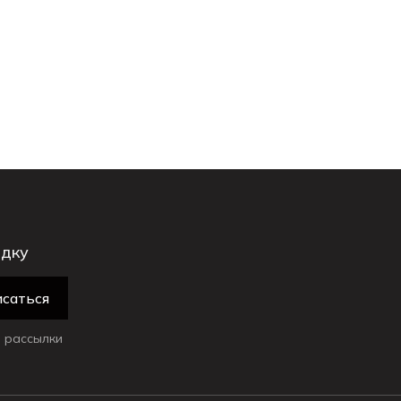
идку
саться
 рассылки