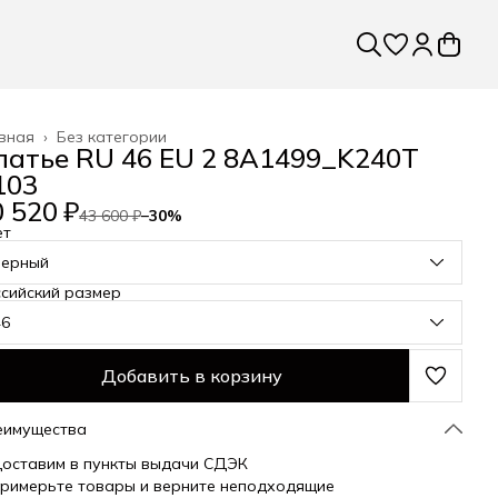
вная
›
Без категории
латье RU 46 EU 2 8A1499_K240T
103
 520 ₽
43 600 ₽
−
30
%
ет
черный
сийский размер
46
Добавить в корзину
еимущества
оставим в пункты выдачи СДЭК
римерьте товары и верните неподходящие