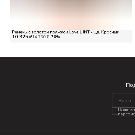
Ремень с золотой пряжкой Love L INT / Цв. Красный
10 325 ₽
14 750 ₽
−
30
%
Под
Нажимая
персона