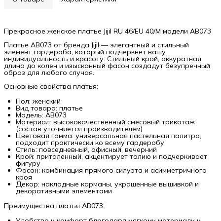
Прекрасное женское платье Jijil RU 46/EU 40/M модели AB073
Платье AB073 от бренда Jijil — элегантный и стильный
элемент гардероба, который подчеркнет вашу
индивидуальность и красоту. Стильный крой, аккуратная
длина до колен и изысканный фасон создадут безупречный
образ для любого случая.
Основные свойства платья:
Пол: женский
Вид товара: платье
Модель: AB073
Материал: высококачественный смесовый трикотаж
(состав уточняется производителем)
Цветовая гамма: универсальная пастельная палитра,
подходит практически ко всему гардеробу
Стиль: повседневный, офисный, вечерний
Крой: приталенный, акцентирует талию и подчеркивает
фигуру
Фасон: комбинация прямого силуэта и асимметричного
кроя
Декор: накладные карманы, украшенные вышивкой и
декоративными элементами
Преимущества платья AB073:
Удобство и комфорт благодаря мягкому материалу и