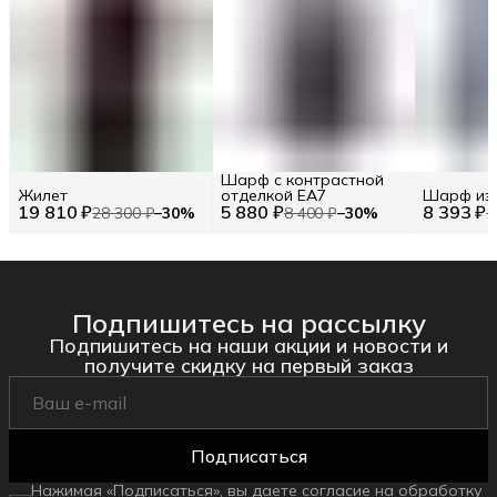
Шарф с контрастной
Жилет
отделкой EA7
Шарф из
19 810 ₽
5 880 ₽
8 393 ₽
28 300 ₽
−
30
%
8 400 ₽
−
30
%
1
Подпишитесь на рассылку
Подпишитесь на наши акции и новости и
получите скидку на первый заказ
Подписаться
Нажимая «Подписаться», вы даете согласие на обработку