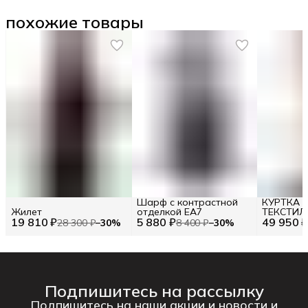
похожие товары
Шарф с контрастной
КУРТКА 
Жилет
отделкой EA7
ТЕКСТИЛ
19 810 ₽
5 880 ₽
49 950 
МОЛОЧНЫ
28 300 ₽
−
30
%
8 400 ₽
−
30
%
25I J2P 0 
РАЗМЕР 4
Подпишитесь на рассылку
Подпишитесь на наши акции и новости и