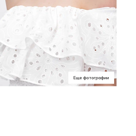
Хар
Изя
Еще фотографии
тор