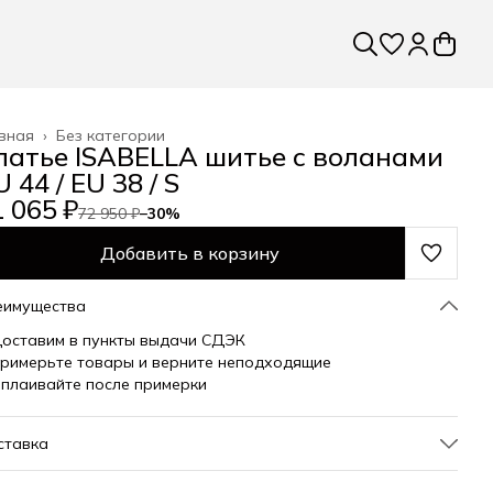
вная
›
Без категории
латье ISABELLA шитье с воланами
 44 / EU 38 / S
 065 ₽
72 950 ₽
−
30
%
Добавить в корзину
еимущества
оставим в пункты выдачи СДЭК
римерьте товары и верните неподходящие
плаивайте после примерки
ставка