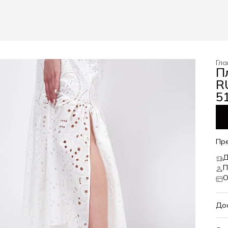
Гла
П
RU
51
Пр
Д
П
О
До