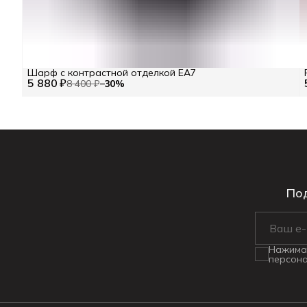
Шарф с контрастной отделкой EA7
5 880 ₽
8 400 ₽
−
30
%
Под
Нажимая
персона