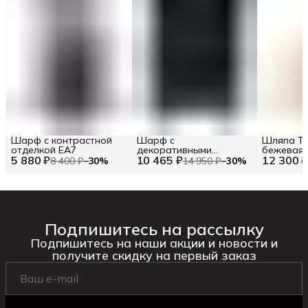
Шарф с контрастной
Шарф с
Шляпа Tw
отделкой EA7
декоративными
бежевая
5 880 ₽
10 465 ₽
элементами TWINSET
12 300 
8 400 ₽
−
30
%
14 950 ₽
−
30
%
Подпишитесь на рассылку
Подпишитесь на наши акции и новости и
получите скидку на первый заказ